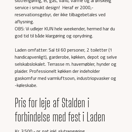
slutrengøring, el, gas, vand, varme og al ønskelig
service i smukt design! Heraf er 2000,-
reservationsgebyr, der ikke tilbagebetales ved
aflysning.
OBS: Vi udlejer KUN hele weekender, hermed har du
god tid til både klargøring og oprydning.
Laden omfatter: Sal til 60 personer, 2 toiletter (1
handicapvenligt), garderobe, køkken, depot og selve
selskabslokalet. Terrasse m. havemøbler, hynder og
plaider. Professionelt køkken der indeholder
gaskomfur med varmluftsovn, industriopvasker og
-køleskabe.
Pris for leje af Stalden i
forbindelse med fest i Laden
Kr. 3.500,- pr. nat inkl. slutrengøring.