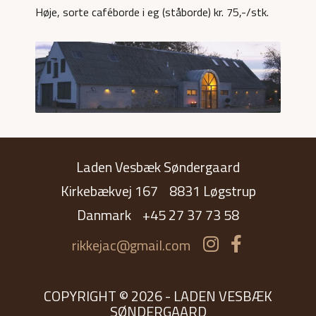
Høje, sorte caféborde i eg (ståborde) kr. 75,-/stk.
Laden Vesbæk Søndergaard
Kirkebækvej 167
8831 Løgstrup
Danmark
+45 27 37 73 58
rikkejac@gmail.com
COPYRIGHT © 2026 - LADEN VESBÆK
SØNDERGAARD